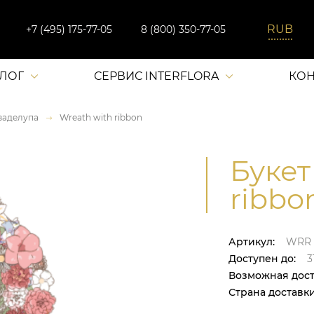
+7 (495) 175-77-05
8 (800) 350-77-05
АЛОГ
СЕРВИС INTERFLORA
КОН
ваделупа
Wreath with ribbon
Букет
ribbo
Артикул:
WRR
Доступен до:
31
Возможная дост
Страна доставки