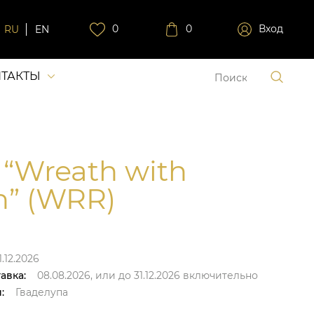
0
0
Вход
RU
EN
ТАКТЫ
 “Wreath with
n” (WRR)
.12.2026
авка:
08.08.2026,
или до
31.12.2026
включительно
:
Гваделупа