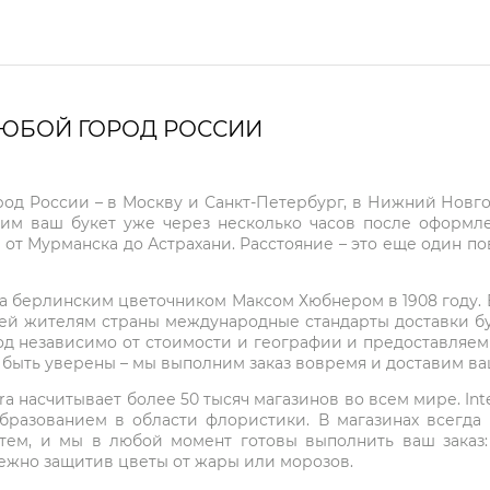
ЛЮБОЙ ГОРОД РОССИИ
город России – в Москву и Санкт-Петербург, в Нижний Нов
чим ваш букет уже через несколько часов после оформ
 от Мурманска до Астрахани. Расстояние – это еще один по
на берлинским цветочником Максом Хюбнером в 1908 году. В 
ей жителям страны международные стандарты доставки бук
од независимо от стоимости и географии и предоставляем
е быть уверены – мы выполним заказ вовремя и доставим в
ra насчитывает более 50 тысяч магазинов во всем мире. Inte
бразованием в области флористики. В магазинах всегда
нтем, и мы в любой момент готовы выполнить ваш заказ
режно защитив цветы от жары или морозов.