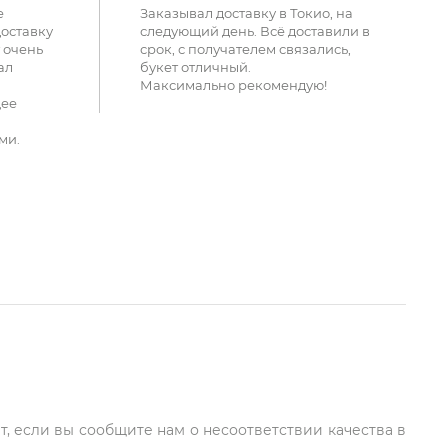
е
Заказывал доставку в Токио, на
доставку
следующий день. Всё доставили в
 очень
срок, с получателем связались,
ал
букет отличный.
Максимально рекомендую!
щее
ми.
т, если вы сообщите нам о несоответствии качества в