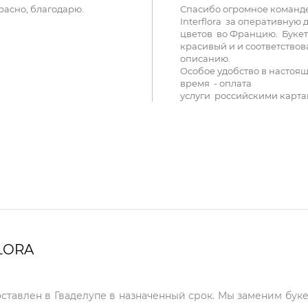
расно, благодарю.
Спасибо огромное команд
Interflora за оперативную 
цветов во Францию. Букет
красивый и и соответствов
описанию.
Особое удобство в настоя
время - оплата
услуги российскими карта
LORA
оставлен в Гваделупе в назначенный срок. Мы заменим буке