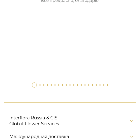
Все прекрасно, благодарю.
Interflora Russia & CIS
Global Flower Services
Версия для печати
Международная доставка