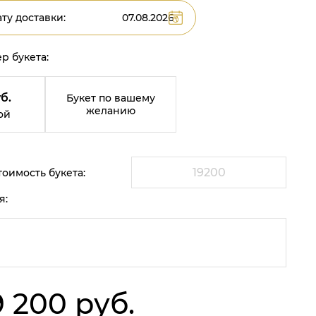
ту доставки:
р букета:
б.
Букет по вашему
желанию
ой
оимость букета:
я:
9 200 руб.