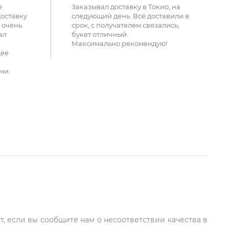
е
Заказывал доставку в Токио, на
доставку
следующий день. Всё доставили в
 очень
срок, с получателем связались,
ал
букет отличный.
Максимально рекомендую!
щее
ми.
т, если вы сообщите нам о несоответствии качества в