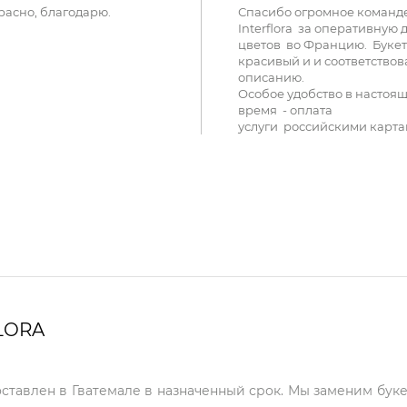
расно, благодарю.
Спасибо огромное команд
Interflora за оперативную 
цветов во Францию. Букет
красивый и и соответствов
описанию.
Особое удобство в настоя
время - оплата
услуги российскими карта
LORA
оставлен в Гватемале в назначенный срок. Мы заменим буке