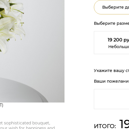
Выберите да
Выберите разме
19 200 ру
Небольш
Укажите вашу ст
Ваши пожелани
T)
1
yet sophisticated bouquet,
ИТОГО:
 your wish for happiness and