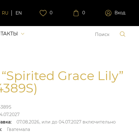
0
0
Вход
RU
EN
ТАКТЫ
“Spirited Grace Lily”
4389S)
4389S
4.07.2027
авка:
07.08.2026,
или до
04.07.2027
включительно
:
Гватемала