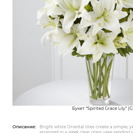
Букет “Spirited Grace Lily” (G
Описание:
Bright white Oriental lilies create a simple, 
arranged in a sleek clear glass vase sending