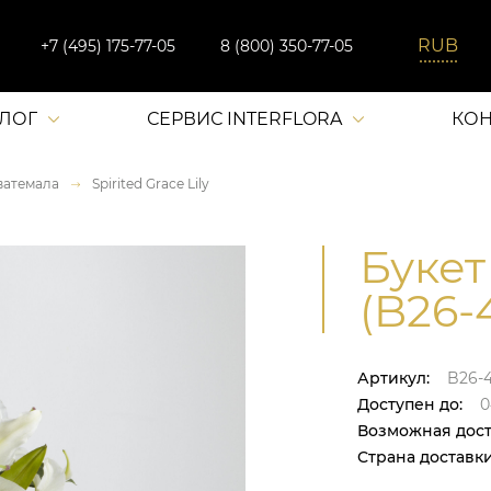
+7 (495) 175-77-05
8 (800) 350-77-05
АЛОГ
СЕРВИС INTERFLORA
КОН
ватемала
Spirited Grace Lily
Букет 
(B26-
Артикул:
B26-
Доступен до:
0
Возможная дост
Страна доставки