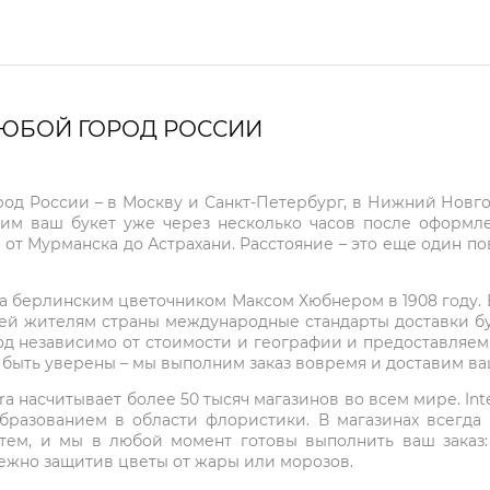
ЛЮБОЙ ГОРОД РОССИИ
город России – в Москву и Санкт-Петербург, в Нижний Нов
чим ваш букет уже через несколько часов после оформ
 от Мурманска до Астрахани. Расстояние – это еще один по
на берлинским цветочником Максом Хюбнером в 1908 году. В 
ей жителям страны международные стандарты доставки бук
од независимо от стоимости и географии и предоставляем
е быть уверены – мы выполним заказ вовремя и доставим в
ra насчитывает более 50 тысяч магазинов во всем мире. Inte
бразованием в области флористики. В магазинах всегда
нтем, и мы в любой момент готовы выполнить ваш заказ
режно защитив цветы от жары или морозов.