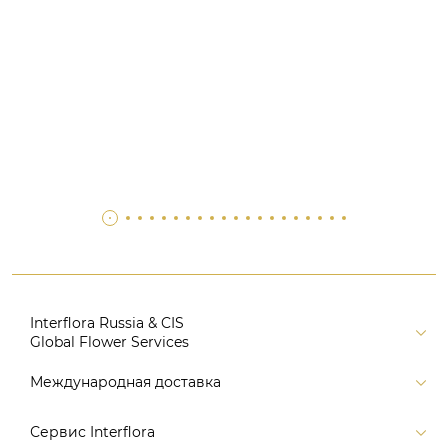
Interflora Russia & CIS
Global Flower Services
Версия для печати
Международная доставка
Контакты
Россия
Сервис Interflora
Поиск