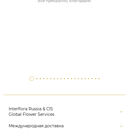
Все прекрасно, благодарю.
Interflora Russia & CIS
Global Flower Services
Версия для печати
Международная доставка