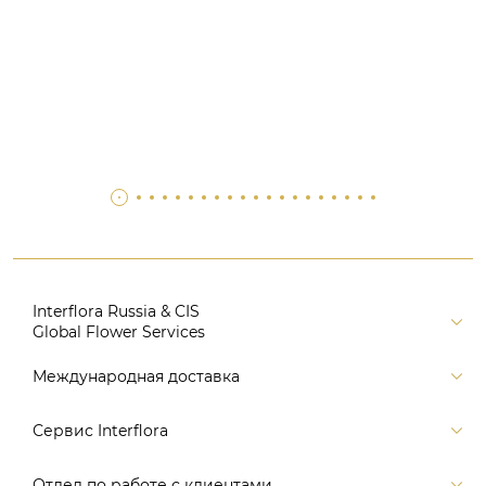
Interflora Russia & CIS
Global Flower Services
Версия для печати
Международная доставка
Контакты
Россия
Сервис Interflora
Поиск
Балтия и страны СНГ
Карта портала
Заказ и оплата
Отдел по работе с клиентами