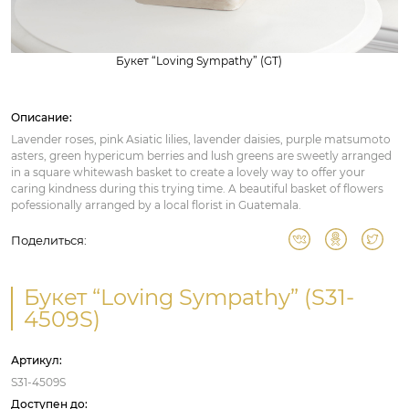
Букет “Loving Sympathy” (GT)
Описание:
Lavender roses, pink Asiatic lilies, lavender daisies, purple matsumoto
asters, green hypericum berries and lush greens are sweetly arranged
in a square whitewash basket to create a lovely way to offer your
caring kindness during this trying time. A beautiful basket of flowers
pofessionally arranged by a local florist in Guatemala.
Поделиться:
Букет “Loving Sympathy” (S31-
4509S)
Артикул:
S31-4509S
Доступен до: