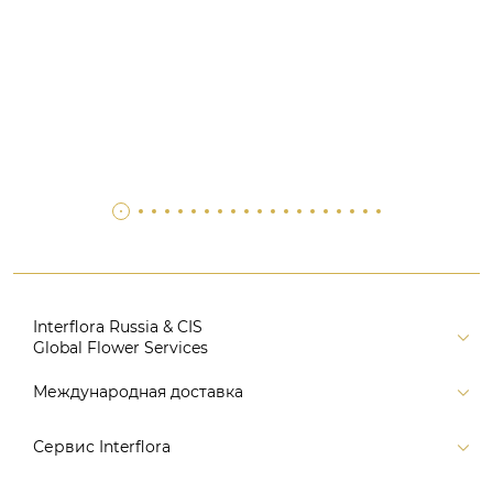
Interflora Russia & CIS
Global Flower Services
Версия для печати
Международная доставка
Контакты
Россия
Сервис Interflora
Поиск
Балтия и страны СНГ
Карта портала