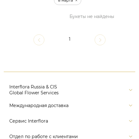
8 марта
Букеты не найдены
1
Interflora Russia & CIS
Global Flower Services
Версия для печати
Международная доставка
Контакты
Россия
Сервис Interflora
Поиск
Балтия и страны СНГ
Карта портала
Заказ и оплата
Отдел по работе с клиентами
Европа