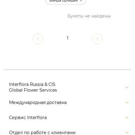
Ванда орхидея
Букеты не найдены
1
Interflora Russia & CIS
Global Flower Services
Версия для печати
Международная доставка
Контакты
Россия
Сервис Interflora
Поиск
Балтия и страны СНГ
Карта портала
Заказ и оплата
Отдел по работе с клиентами
Европа