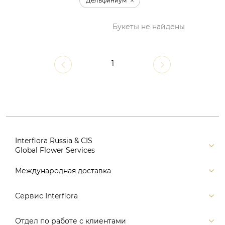
Дельфиниум
Букеты не найдены
1
Interflora Russia & CIS
Global Flower Services
Версия для печати
Международная доставка
Контакты
Россия
Сервис Interflora
Поиск
Балтия и страны СНГ
Карта портала
Заказ и оплата
Отдел по работе с клиентами
Европа