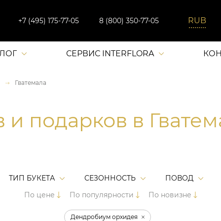
+7 (495) 175-77-05
8 (800) 350-77-05
АЛОГ
СЕРВИС INTERFLORA
КОН
Гватемала
в и подарков в Гвате
ТИП БУКЕТА
СЕЗОННОСТЬ
ПОВОД
По цене
По популярности
По новизне
Дендробиум орхидея