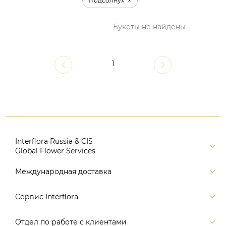
Подсолнух
Букеты не найдены
1
Interflora Russia & CIS
Global Flower Services
Версия для печати
Международная доставка
Контакты
Россия
Сервис Interflora
Поиск
Балтия и страны СНГ
Карта портала
Заказ и оплата
Отдел по работе с клиентами
Европа