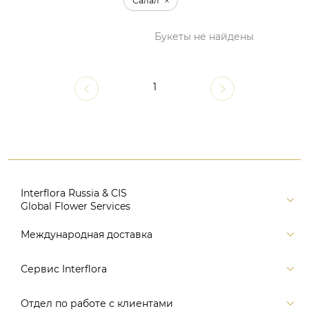
Салал
Букеты не найдены
1
Interflora Russia & CIS
Global Flower Services
Версия для печати
Международная доставка
Контакты
Россия
Сервис Interflora
Поиск
Балтия и страны СНГ
Карта портала
Заказ и оплата
Отдел по работе с клиентами
Европа