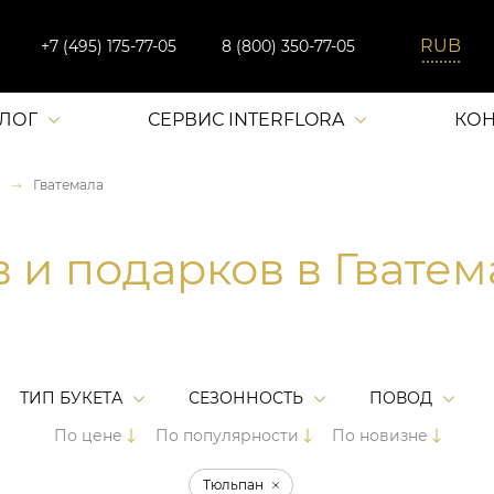
+7 (495) 175-77-05
8 (800) 350-77-05
АЛОГ
СЕРВИС INTERFLORA
КОН
Гватемала
в и подарков в Гвате
ТИП БУКЕТА
СЕЗОННОСТЬ
ПОВОД
По цене
По популярности
По новизне
Тюльпан