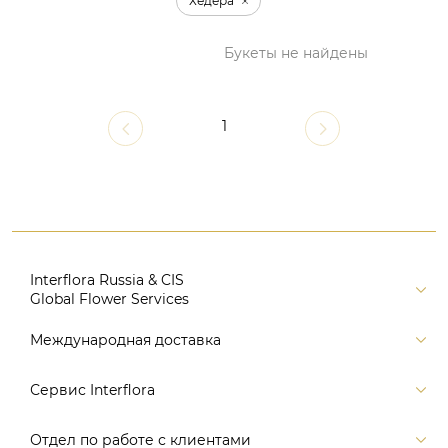
Хедера
Букеты не найдены
1
Interflora Russia & CIS
Global Flower Services
Версия для печати
Международная доставка
Контакты
Россия
Сервис Interflora
Поиск
Балтия и страны СНГ
Карта портала
Заказ и оплата
Отдел по работе с клиентами
Европа