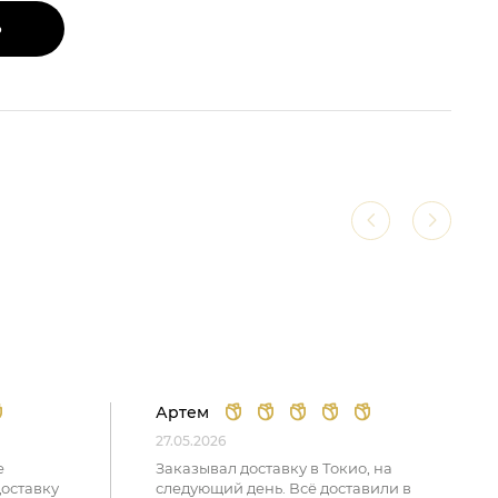
Ь
Артем
27.05.2026
е
Заказывал доставку в Токио, на
доставку
следующий день. Всё доставили в