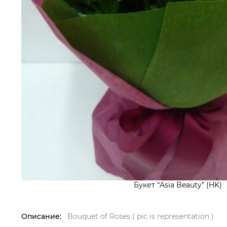
Букет “Asia Beauty” (HK)
Описание:
Bouquet of Roses ( pic is representation )