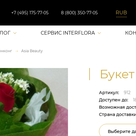
+7 (495) 175-77-05
8 (800) 350-77-05
АЛОГ
СЕРВИС INTERFLORA
КОН
онконг
Asia Beauty
Букет 
Артикул:
912
Доступен до:
1
Возможная дост
Страна доставки
Выберите да