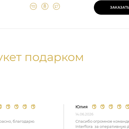
ЗАКАЗАТ
укет подарком
Юлия
14.06.2026
расно, благодарю.
Спасибо огромное команд
Interflora за оперативную 