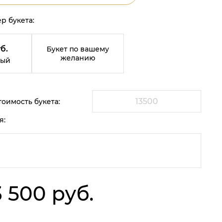
р букета:
б.
Букет по вашему
желанию
ный
оимость букета:
я:
3 500 руб.