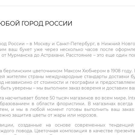
ЛЮБОЙ ГОРОД РОССИИ
город России – в Москву и Санкт-Петербург, в Нижний Нов
чим ваш букет уже через несколько часов после оформ
 от Мурманска до Астрахани. Расстояние – это еще один по
на берлинским цветочником Максом Хюбнером в 1908 году. В 
ей жителям страны международные стандарты доставки бук
од независимо от стоимости и географии и предоставляем
е быть уверены – мы выполним заказ вовремя и доставим в
ra насчитывает более 50 тысяч магазинов во всем мире. Inte
бразованием в области флористики. В магазинах всегда
нтем, и мы в любой момент готовы выполнить ваш заказ
режно защитив цветы от жары или морозов.
мпозиции, созданные на основе современных тенденц
ждого повода. Цветочная композиция в качестве презен