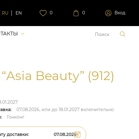
0
0
Вход
RU
EN
ТАКТЫ
“Asia Beauty” (912)
8.01.2027
авка:
07.08.2026,
или до
18.01.2027
включительно
:
Гонконг
ту доставки: