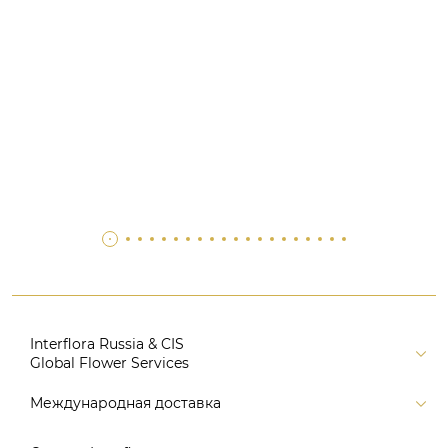
Interflora Russia & CIS
Global Flower Services
Версия для печати
Международная доставка
Контакты