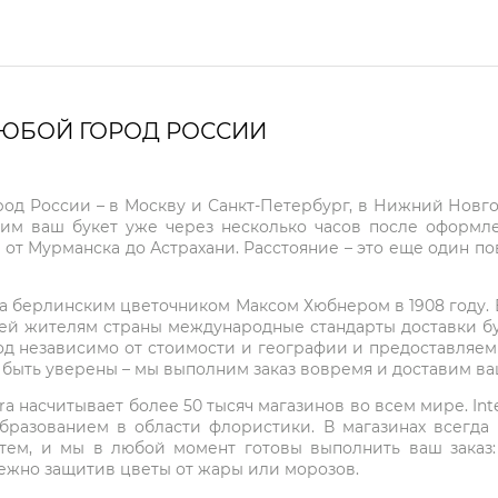
ЛЮБОЙ ГОРОД РОССИИ
город России – в Москву и Санкт-Петербург, в Нижний Нов
чим ваш букет уже через несколько часов после оформ
 от Мурманска до Астрахани. Расстояние – это еще один по
на берлинским цветочником Максом Хюбнером в 1908 году. В 
ей жителям страны международные стандарты доставки бук
од независимо от стоимости и географии и предоставляем
е быть уверены – мы выполним заказ вовремя и доставим в
ra насчитывает более 50 тысяч магазинов во всем мире. Inte
бразованием в области флористики. В магазинах всегда
нтем, и мы в любой момент готовы выполнить ваш заказ
режно защитив цветы от жары или морозов.