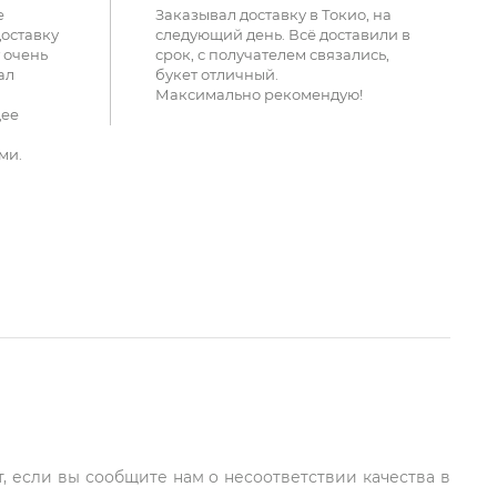
е
Заказывал доставку в Токио, на
доставку
следующий день. Всё доставили в
 очень
срок, с получателем связались,
ал
букет отличный.
Максимально рекомендую!
щее
ми.
т, если вы сообщите нам о несоответствии качества в