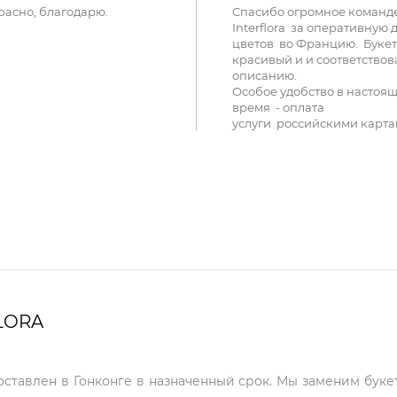
расно, благодарю.
Спасибо огромное команд
Interflora за оперативную 
цветов во Францию. Букет
красивый и и соответствов
описанию.
Особое удобство в настоя
время - оплата
услуги российскими карта
LORA
оставлен в Гонконге в назначенный срок. Мы заменим буке