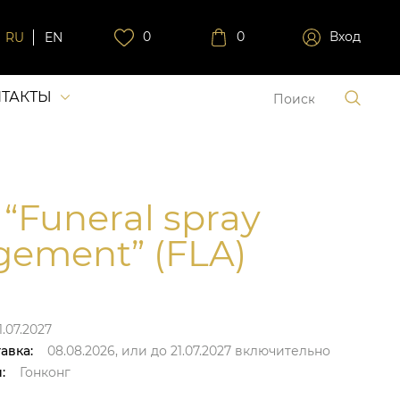
0
0
Вход
RU
EN
ТАКТЫ
 “Funeral spray
gement” (FLA)
1.07.2027
авка:
08.08.2026,
или до
21.07.2027
включительно
:
Гонконг