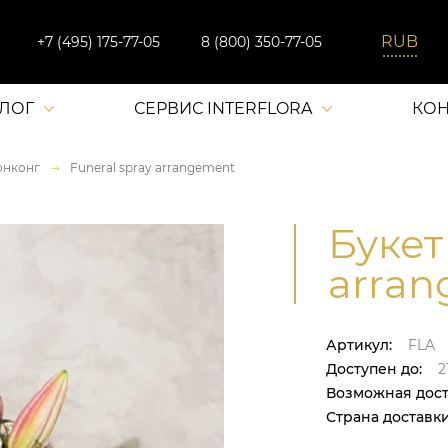
+7 (495) 175-77-05
8 (800) 350-77-05
АЛОГ
СЕРВИС INTERFLORA
КОН
онконг
Funeral spray arrangement
Букет
arran
Артикул:
FLA
Доступен до:
2
Возможная дост
Страна доставки