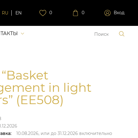
0
0
Вход
RU
EN
ТАКТЫ
 “Basket
gement in light
rs” (EE508)
8
.12.2026
авка:
10.08.2026,
или до
31.12.2026
включительно