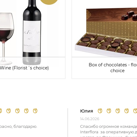
Box of chocolates - flor
Wine (Florist´s choice)
choice
Юлия
14.06.2026
расно, благодарю.
Спасибо огромное команд
Interflora за оперативную 