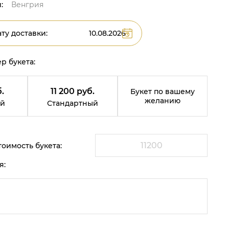
:
Венгрия
ту доставки:
р букета:
.
11 200 руб.
Букет по вашему
желанию
й
Стандартный
оимость букета:
я: