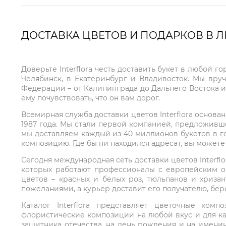
ДОСТАВКА ЦВЕТОВ И ПОДАРКОВ В 
Доверьте Interflora честь доставить букет в любой 
Челябинск, в Екатеринбург и Владивосток. Мы вру
Федерации – от Калининграда до Дальнего Востока и
ему почувствовать, что он вам дорог.
Всемирная служба доставки цветов Interflora основа
1987 года. Мы стали первой компанией, предложивш
мы доставляем каждый из 40 миллионов букетов в г
композицию. Где бы ни находился адресат, вы может
Сегодня международная сеть доставки цветов Interflo
которых работают профессионалы с европейским о
цветов – красных и белых роз, тюльпанов и хриза
пожеланиями, а курьер доставит его получателю, бе
Каталог Interflora представляет цветочные ко
флористические композиции на любой вкус и для ка
защитника отечества, на день рождения и на имени