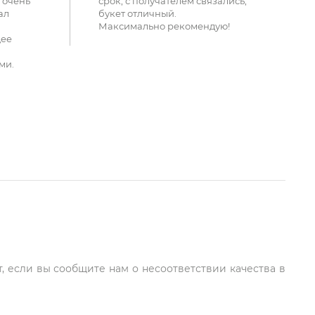
 очень
срок, с получателем связались,
ал
букет отличный.
Максимально рекомендую!
щее
ми.
, если вы сообщите нам о несоответствии качества в