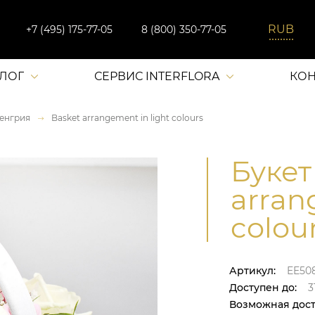
+7 (495) 175-77-05
8 (800) 350-77-05
АЛОГ
СЕРВИС INTERFLORA
КОН
енгрия
Basket arrangement in light colours
Букет
arran
colou
Артикул:
EE50
Доступен до:
31
Возможная дост