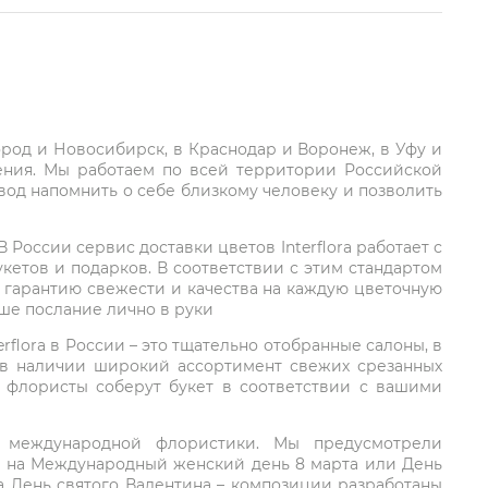
город и Новосибирск, в Краснодар и Воронеж, в Уфу и
ления. Мы работаем по всей территории Российской
вод напомнить о себе близкому человеку и позволить
России сервис доставки цветов Interflora работает с
етов и подарков. В соответствии с этим стандартом
 гарантию свежести и качества на каждую цветочную
аше послание лично в руки
rflora в России – это тщательно отобранные салоны, в
 в наличии широкий ассортимент свежих срезанных
: флористы соберут букет в соответствии с вашими
ий международной флористики. Мы предусмотрели
та на Международный женский день 8 марта или День
а День святого Валентина – композиции разработаны