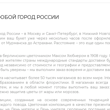
ЛЮБОЙ ГОРОД РОССИИ
город России – в Москву и Санкт-Петербург, в Нижний Нов
чим ваш букет уже через несколько часов после оформ
 от Мурманска до Астрахани. Расстояние – это еще один по
на берлинским цветочником Максом Хюбнером в 1908 году. В 
ей жителям страны международные стандарты доставки бук
од независимо от стоимости и географии и предоставляем
е быть уверены – мы выполним заказ вовремя и доставим в
ra насчитывает более 50 тысяч магазинов во всем мире. Inte
бразованием в области флористики. В магазинах всегда
нтем, и мы в любой момент готовы выполнить ваш заказ
режно защитив цветы от жары или морозов.
мпозиции, созданные на основе современных тенденц
ждого повода. Цветочная композиция в качестве презен
ны, на День матери и День учителя, сердечное послание н