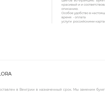
цветов во Францию. Букет
красивый и и соответствов
описанию.
Особое удобство в настоя
время - оплата
услуги российскими карта
LORA
доставлен в Венгрии в назначенный срок. Мы заменим букет