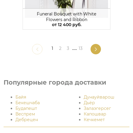
Funeral Bouquet with White
Flowers and Ribbon
от
12 400 руб.
1
2
3
....
13
Популярные города доставки
Байя
Дунауйварош
Бекешчаба
Дьёр
Будапешт
Залаэгерсег
Веспрем
Капошвар
Дебрецен
Кечкемет