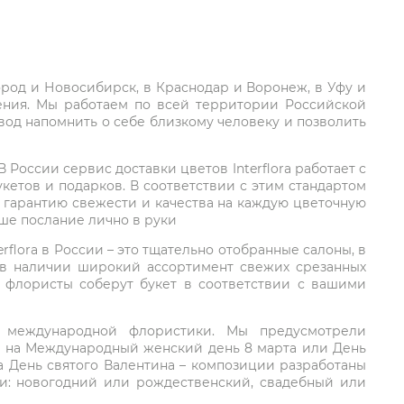
город и Новосибирск, в Краснодар и Воронеж, в Уфу и
ления. Мы работаем по всей территории Российской
вод напомнить о себе близкому человеку и позволить
России сервис доставки цветов Interflora работает с
етов и подарков. В соответствии с этим стандартом
 гарантию свежести и качества на каждую цветочную
аше послание лично в руки
rflora в России – это тщательно отобранные салоны, в
 в наличии широкий ассортимент свежих срезанных
: флористы соберут букет в соответствии с вашими
ий международной флористики. Мы предусмотрели
та на Международный женский день 8 марта или День
а День святого Валентина – композиции разработаны
ли: новогодний или рождественский, свадебный или