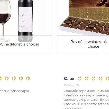
Box of chocolates - flor
Wine (Florist´s choice)
choice
Юлия
14.06.2026
расно, благодарю.
Спасибо огромное команд
Interflora за оперативную 
цветов во Францию. Букет
красивый и и соответствов
описанию.