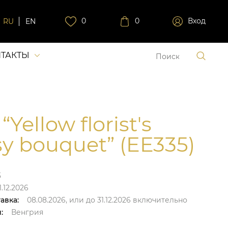
0
0
Вход
RU
EN
ТАКТЫ
“Yellow florist's
sy bouquet” (EE335)
5
.12.2026
авка:
08.08.2026,
или до
31.12.2026
включительно
:
Венгрия