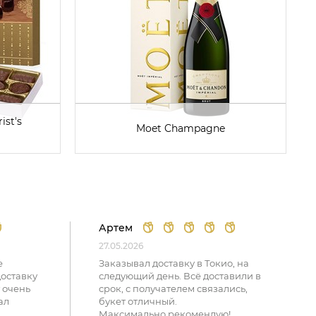
ist's
Moet Champagne
Артем
27.05.2026
е
Заказывал доставку в Токио, на
доставку
следующий день. Всё доставили в
 очень
срок, с получателем связались,
ал
букет отличный.
Максимально рекомендую!