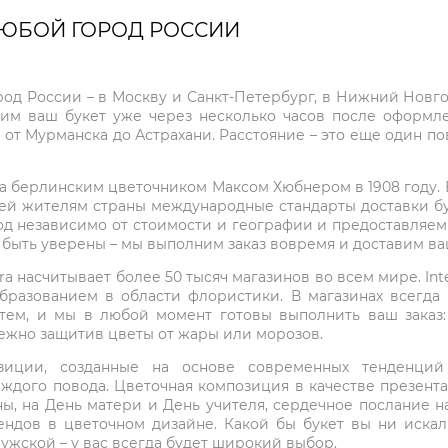
ЛЮБОЙ ГОРОД РОССИИ
город России – в Москву и Санкт-Петербург, в Нижний Нов
чим ваш букет уже через несколько часов после оформ
 от Мурманска до Астрахани. Расстояние – это еще один по
на берлинским цветочником Максом Хюбнером в 1908 году. В 
ей жителям страны международные стандарты доставки бук
од независимо от стоимости и географии и предоставляем
е быть уверены – мы выполним заказ вовремя и доставим в
ra насчитывает более 50 тысяч магазинов во всем мире. Inte
бразованием в области флористики. В магазинах всегда
нтем, и мы в любой момент готовы выполнить ваш заказ
режно защитив цветы от жары или морозов.
мпозиции, созданные на основе современных тенденц
ждого повода. Цветочная композиция в качестве презен
ны, на День матери и День учителя, сердечное послание н
ндов в цветочном дизайне. Какой бы букет вы ни иска
ужской – у вас всегда будет широкий выбор.