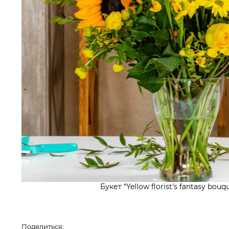
Букет “Yellow florist's fantasy bouq
Поделиться: