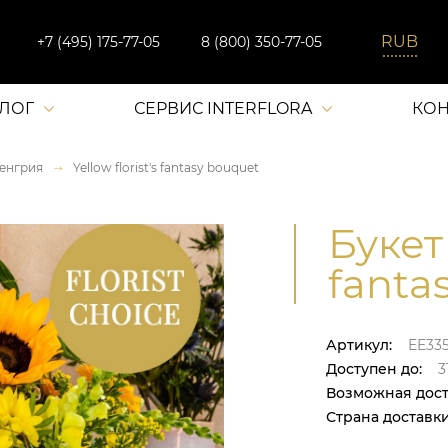
+7 (495) 175-77-05
8 (800) 350-77-05
АЛОГ
СЕРВИС INTERFLORA
КОН
енгрия
Yellow florist's fantasy bouquet
Букет 
fanta
Артикул:
EE33
Доступен до:
31
Возможная дост
Страна доставки