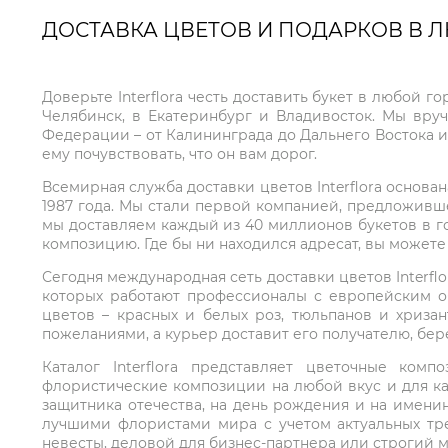
ДОСТАВКА ЦВЕТОВ И ПОДАРКОВ В 
Доверьте Interflora честь доставить букет в любой 
Челябинск, в Екатеринбург и Владивосток. Мы вру
Федерации – от Калининграда до Дальнего Востока и
ему почувствовать, что он вам дорог.
Всемирная служба доставки цветов Interflora основа
1987 года. Мы стали первой компанией, предложивш
мы доставляем каждый из 40 миллионов букетов в г
композицию. Где бы ни находился адресат, вы может
Сегодня международная сеть доставки цветов Interflo
которых работают профессионалы с европейским о
цветов – красных и белых роз, тюльпанов и хриза
пожеланиями, а курьер доставит его получателю, бе
Каталог Interflora представляет цветочные ко
флористические композиции на любой вкус и для ка
защитника отечества, на день рождения и на имени
лучшими флористами мира с учетом актуальных тре
невесты, деловой для бизнес-партнера или строгий м