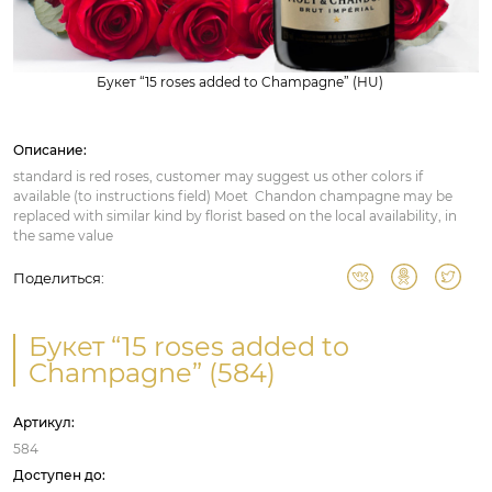
Букет “15 roses added to Champagne” (HU)
Описание:
standard is red roses, customer may suggest us other colors if
available (to instructions field) Moet Chandon champagne may be
replaced with similar kind by florist based on the local availability, in
the same value
Поделиться:
Букет “15 roses added to
Champagne” (584)
Артикул:
584
Доступен до: