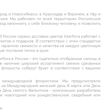
город и Новосибирск, в Краснодар и Воронеж, в Уфу и
ления. Мы работаем по всей территории Российской
вод напомнить о себе близкому человеку и позволить
России сервис доставки цветов Interflora работает с
етов и подарков. В соответствии с этим стандартом
 гарантию свежести и качества на каждую цветочную
аше послание лично в руки
rflora в России – это тщательно отобранные салоны, в
 в наличии широкий ассортимент свежих срезанных
: флористы соберут букет в соответствии с вашими
ий международной флористики. Мы предусмотрели
та на Международный женский день 8 марта или День
а День святого Валентина – композиции разработаны
ли: новогодний или рождественский, свадебный или
а.