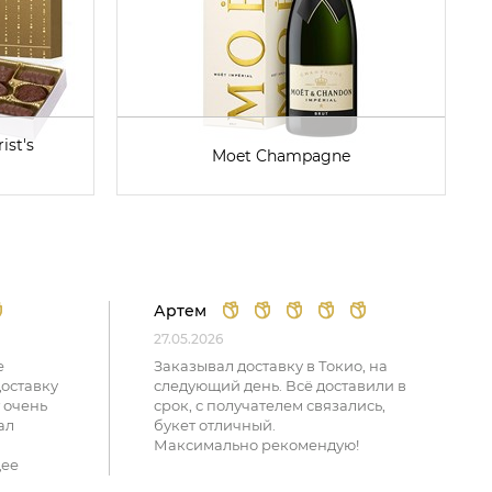
ist's
Moet Champagne
Артем
27.05.2026
е
Заказывал доставку в Токио, на
доставку
следующий день. Всё доставили в
 очень
срок, с получателем связались,
ал
букет отличный.
Максимально рекомендую!
щее