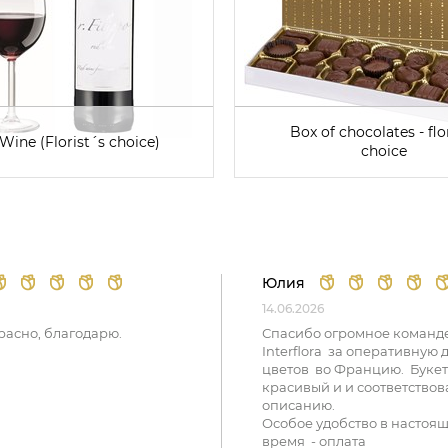
Box of chocolates - flor
Wine (Florist´s choice)
choice
Юлия
14.06.2026
расно, благодарю.
Спасибо огромное команд
Interflora за оперативную 
цветов во Францию. Букет
красивый и и соответствов
описанию.
Особое удобство в настоя
время - оплата