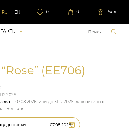
0
0
Вход
RU
EN
ТАКТЫ
 “Rose” (EE706)
6
.12.2026
авка:
07.08.2026,
или до
31.12.2026
включительно
:
Венгрия
ту доставки: