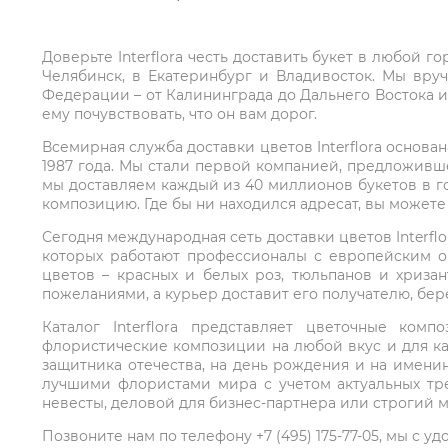
Доверьте Interflora честь доставить букет в любой 
Челябинск, в Екатеринбург и Владивосток. Мы вру
Федерации – от Калининграда до Дальнего Востока и
ему почувствовать, что он вам дорог.
Всемирная служба доставки цветов Interflora основа
1987 года. Мы стали первой компанией, предложивш
мы доставляем каждый из 40 миллионов букетов в г
композицию. Где бы ни находился адресат, вы может
Сегодня международная сеть доставки цветов Interflo
которых работают профессионалы с европейским о
цветов – красных и белых роз, тюльпанов и хриза
пожеланиями, а курьер доставит его получателю, бе
Каталог Interflora представляет цветочные ко
флористические композиции на любой вкус и для ка
защитника отечества, на день рождения и на имени
лучшими флористами мира с учетом актуальных тре
невесты, деловой для бизнес-партнера или строгий м
Позвоните нам по телефону +7 (495) 175-77-05, мы с