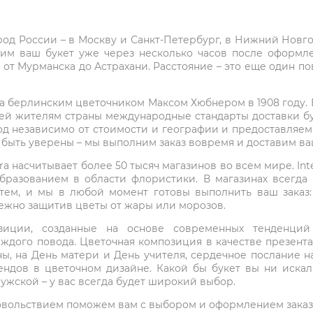
город России – в Москву и Санкт-Петербург, в Нижний Нов
чим ваш букет уже через несколько часов после оформ
 от Мурманска до Астрахани. Расстояние – это еще один по
на берлинским цветочником Максом Хюбнером в 1908 году. В 
ей жителям страны международные стандарты доставки бук
од независимо от стоимости и географии и предоставляем
е быть уверены – мы выполним заказ вовремя и доставим в
ra насчитывает более 50 тысяч магазинов во всем мире. Inte
бразованием в области флористики. В магазинах всегда
нтем, и мы в любой момент готовы выполнить ваш заказ
режно защитив цветы от жары или морозов.
мпозиции, созданные на основе современных тенденц
ждого повода. Цветочная композиция в качестве презен
ны, на День матери и День учителя, сердечное послание н
ндов в цветочном дизайне. Какой бы букет вы ни иска
ужской – у вас всегда будет широкий выбор.
 удовольствием поможем вам с выбором и оформлением заказ