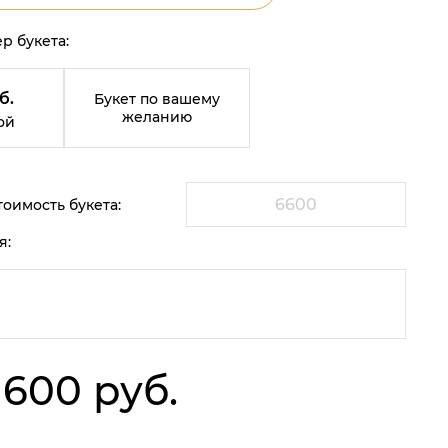
р букета:
б.
Букет по вашему
желанию
ой
оимость букета:
я:
 600 руб.