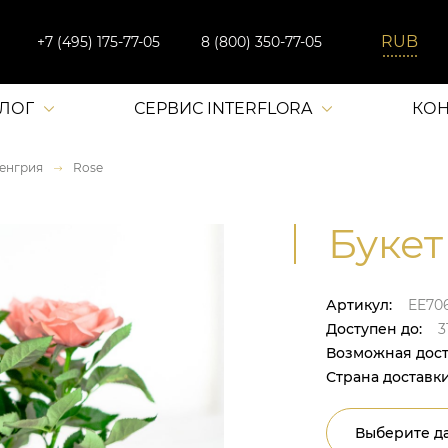
+7 (495) 175-77-05
8 (800) 350-77-05
АЛОГ
СЕРВИС INTERFLORA
КОН
енгрия
Rose
Букет
Артикул:
EE70
Доступен до:
31
Возможная дост
Страна доставки
Выберите да