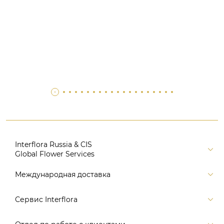
Interflora Russia & CIS
Global Flower Services
Версия для печати
Международная доставка
Контакты
Россия
Сервис Interflora
Поиск
Балтия и страны СНГ
Карта портала
Заказ и оплата