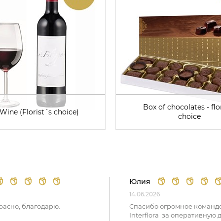
Box of chocolates - flor
Wine (Florist´s choice)
choice
Юлия
14.06.2026
расно, благодарю.
Спасибо огромное команд
Interflora за оперативную 