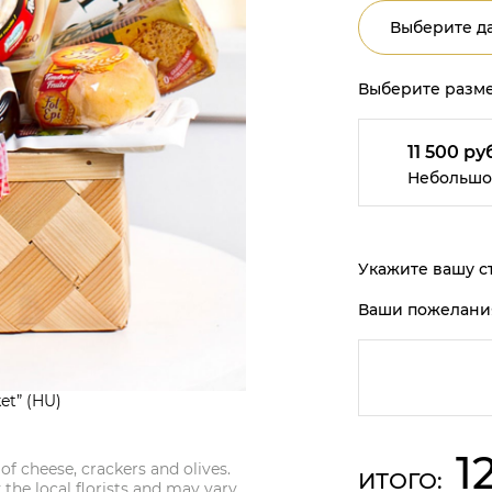
Выберите да
Выберите разме
11 500 ру
Небольшо
Укажите вашу ст
Ваши пожелани
et” (HU)
1
 of cheese, crackers and olives.
ИТОГО:
y the local florists and may vary