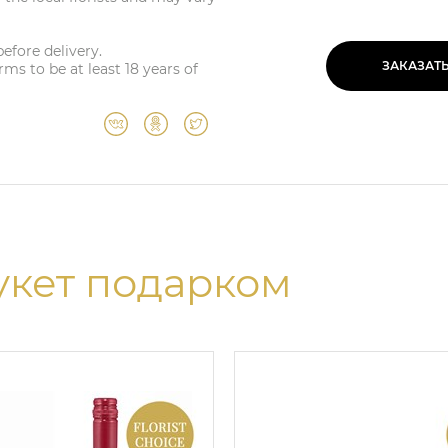
before delivery.
ЗАКАЗАТ
ms to be at least 18 years of
укет подарком