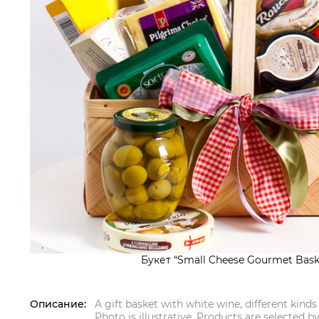
Букет “Small Cheese Gourmet Bask
Описание:
A gift basket with white wine, different kinds
Photo is illustrative. Products are selected b