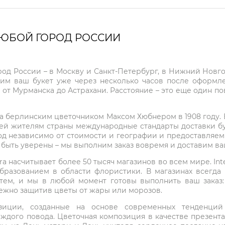
ЛЮБОЙ ГОРОД РОССИИ
город России – в Москву и Санкт-Петербург, в Нижний Нов
чим ваш букет уже через несколько часов после оформ
 от Мурманска до Астрахани. Расстояние – это еще один по
на берлинским цветочником Максом Хюбнером в 1908 году. В 
ей жителям страны международные стандарты доставки бук
од независимо от стоимости и географии и предоставляем
е быть уверены – мы выполним заказ вовремя и доставим в
ra насчитывает более 50 тысяч магазинов во всем мире. Inte
бразованием в области флористики. В магазинах всегда
нтем, и мы в любой момент готовы выполнить ваш заказ
режно защитив цветы от жары или морозов.
мпозиции, созданные на основе современных тенденц
ждого повода. Цветочная композиция в качестве презен