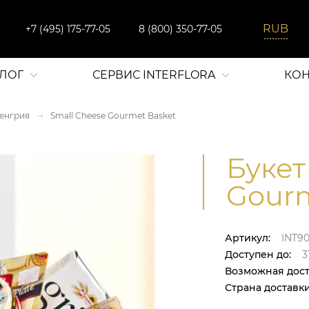
+7 (495) 175-77-05
8 (800) 350-77-05
АЛОГ
СЕРВИС INTERFLORA
КОН
енгрия
Small Cheese Gourmet Basket
Букет
Gourm
Артикул:
INT90
Доступен до:
31
Возможная дост
Страна доставки