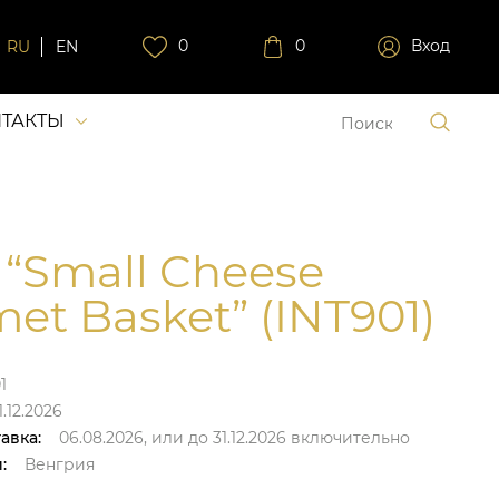
0
0
Вход
RU
EN
ТАКТЫ
 “Small Cheese
et Basket” (INT901)
1
.12.2026
авка:
06.08.2026,
или до
31.12.2026
включительно
:
Венгрия