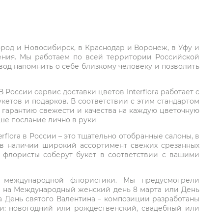
город и Новосибирск, в Краснодар и Воронеж, в Уфу и
ления. Мы работаем по всей территории Российской
вод напомнить о себе близкому человеку и позволить
России сервис доставки цветов Interflora работает с
етов и подарков. В соответствии с этим стандартом
 гарантию свежести и качества на каждую цветочную
аше послание лично в руки
rflora в России – это тщательно отобранные салоны, в
 в наличии широкий ассортимент свежих срезанных
: флористы соберут букет в соответствии с вашими
ий международной флористики. Мы предусмотрели
та на Международный женский день 8 марта или День
а День святого Валентина – композиции разработаны
ли: новогодний или рождественский, свадебный или