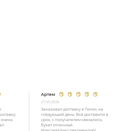
Артем
27.05.2026
е
Заказывал доставку в Токио, на
доставку
следующий день. Всё доставили в
 очень
срок, с получателем связались,
ал
букет отличный.
Максимально рекомендую!