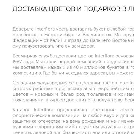
ДОСТАВКА ЦВЕТОВ И ПОДАРКОВ В 
Доверьте Interflora честь доставить букет в любой 
Челябинск, в Екатеринбург и Владивосток. Мы вру
Федерации – от Калининграда до Дальнего Востока и
ему почувствовать, что он вам дорог.
Всемирная служба доставки цветов Interflora основа
1987 года. Мы стали первой компанией, предложивш
мы доставляем каждый из 40 миллионов букетов в г
композицию. Где бы ни находился адресат, вы может
Сегодня международная сеть доставки цветов Interflo
которых работают профессионалы с европейским о
цветов – красных и белых роз, тюльпанов и хриза
пожеланиями, а курьер доставит его получателю, бе
Каталог Interflora представляет цветочные ко
флористические композиции на любой вкус и для ка
защитника отечества, на день рождения и на имени
лучшими флористами мира с учетом актуальных тре
невесты, деловой для бизнес-партнера или строгий м