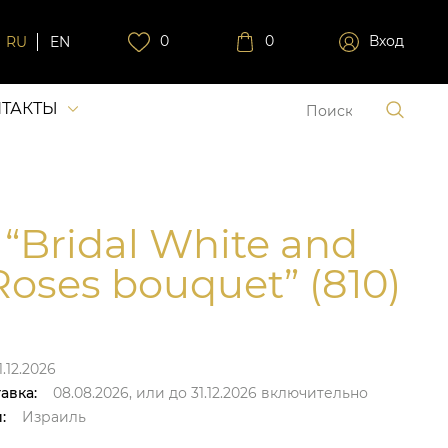
0
0
Вход
RU
EN
ТАКТЫ
 “Bridal White and
 Roses bouquet” (810)
.12.2026
авка:
08.08.2026,
или до
31.12.2026
включительно
:
Израиль