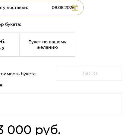
ту доставки:
р букета:
уб.
Букет по вашему
желанию
ой
оимость букета:
я:
3 000 руб.