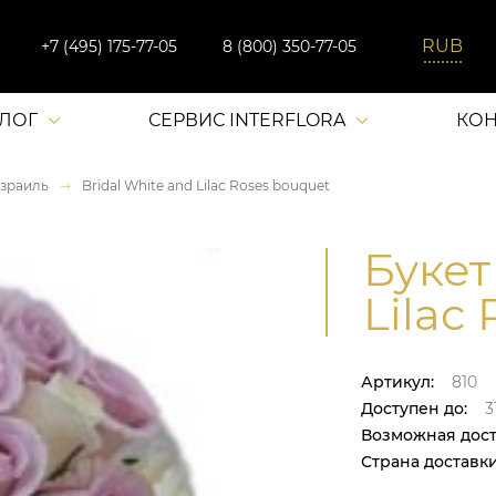
+7 (495) 175-77-05
8 (800) 350-77-05
АЛОГ
СЕРВИС INTERFLORA
КОН
зраиль
Bridal White and Lilac Roses bouquet
Букет
Lilac
Артикул:
810
Доступен до:
31
Возможная дост
Страна доставки