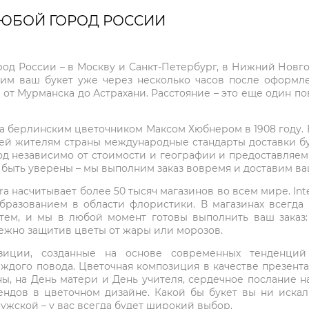
ЛЮБОЙ ГОРОД РОССИИ
город России – в Москву и Санкт-Петербург, в Нижний Нов
чим ваш букет уже через несколько часов после оформ
 от Мурманска до Астрахани. Расстояние – это еще один по
на берлинским цветочником Максом Хюбнером в 1908 году. В 
ей жителям страны международные стандарты доставки бук
од независимо от стоимости и географии и предоставляем
е быть уверены – мы выполним заказ вовремя и доставим в
ra насчитывает более 50 тысяч магазинов во всем мире. Inte
бразованием в области флористики. В магазинах всегда
нтем, и мы в любой момент готовы выполнить ваш заказ
режно защитив цветы от жары или морозов.
мпозиции, созданные на основе современных тенденц
ждого повода. Цветочная композиция в качестве презен
ны, на День матери и День учителя, сердечное послание н
ндов в цветочном дизайне. Какой бы букет вы ни иска
ужской – у вас всегда будет широкий выбор.