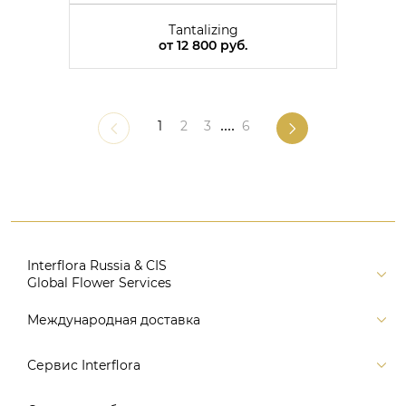
Tantalizing
от
12 800 руб.
1
2
3
....
6
Interflora Russia & CIS
Global Flower Services
Версия для печати
Международная доставка
Контакты
Россия
Сервис Interflora
Поиск
Балтия и страны СНГ
Карта портала