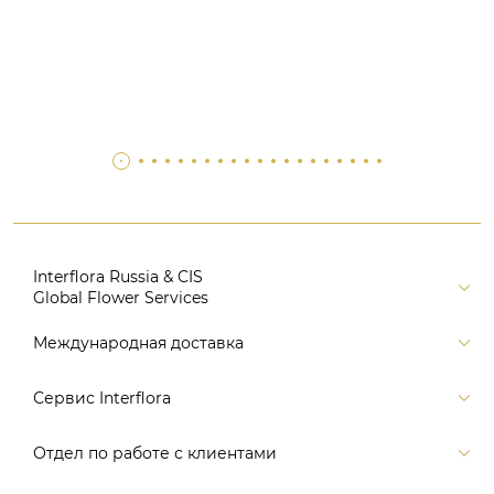
Interflora Russia & CIS
Global Flower Services
Версия для печати
Международная доставка
Контакты
Россия
Сервис Interflora
Поиск
Балтия и страны СНГ
Карта портала
Заказ и оплата
Отдел по работе с клиентами
Европа
Помощь
Доставка