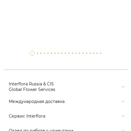
Interflora Russia & CIS
Global Flower Services
Версия для печати
Международная доставка
Контакты
Россия
Сервис Interflora
Поиск
Балтия и страны СНГ
Карта портала
Заказ и оплата
Отдел по работе с клиентами