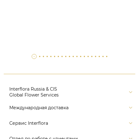
Interflora Russia & CIS
Global Flower Services
Версия для печати
Международная доставка
Контакты
Россия
Сервис Interflora
Поиск
Балтия и страны СНГ
Карта портала
Заказ и оплата
Отдел по работе с клиентами