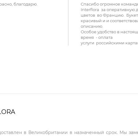
расно, благодарю.
Спасибо огромное команд
Interflora за оперативную 
цветов во Францию. Букет
красивый и и соответствов
описанию.
Особое удобство в настоя
время - оплата
услуги российскими карта
LORA
 доставлен в Великобритании в назначенный срок. Мы зам