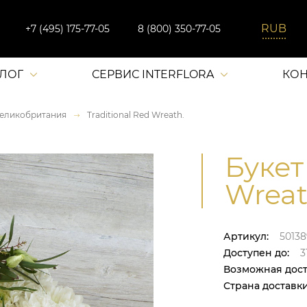
+7 (495) 175-77-05
8 (800) 350-77-05
АЛОГ
СЕРВИС INTERFLORA
КОН
еликобритания
Traditional Red Wreath.
Букет
Wreat
Артикул:
50138
Доступен до:
31
Возможная дост
Страна доставки