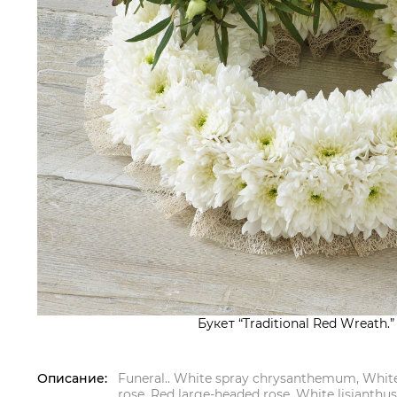
Букет “Traditional Red Wreath.”
Описание:
Funeral.. White spray chrysanthemum, Whit
rose, Red large-headed rose, White lisianthu