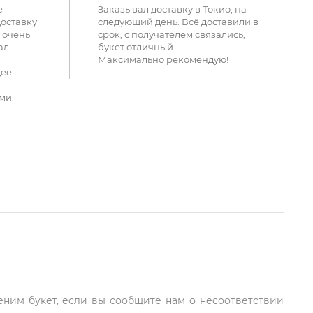
е
Заказывал доставку в Токио, на
доставку
следующий день. Всё доставили в
 очень
срок, с получателем связались,
ал
букет отличный.
Максимально рекомендую!
щее
ми.
еним букет, если вы сообщите нам о несоответствии