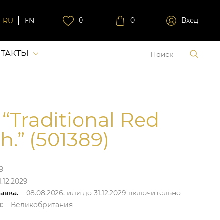
0
0
Вход
RU
EN
ТАКТЫ
 “Traditional Red
h.” (501389)
9
.12.2029
авка:
08.08.2026,
или до
31.12.2029
включительно
:
Великобритания