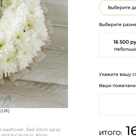
Выберите да
Выберите разме
16 500 ру
Небольш
Укажите вашу ст
Ваши пожелани
 (UK)
1
e waxflower, Red 40cm spray
ИТОГО:
s and eucalyptus. Allow