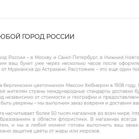
ЛЮБОЙ ГОРОД РОССИИ
город России – в Москву и Санкт-Петербург, в Нижний Нов
чим ваш букет уже через несколько часов после оформ
 от Мурманска до Астрахани. Расстояние – это еще один по
на берлинским цветочником Максом Хюбнером в 1908 году. В 
ей жителям страны международные стандарты доставки бук
од независимо от стоимости и географии и предоставляем
е быть уверены – мы выполним заказ вовремя и доставим в
ra насчитывает более 50 тысяч магазинов во всем мире. Inte
бразованием в области флористики. В магазинах всегда
нтем, и мы в любой момент готовы выполнить ваш заказ
режно защитив цветы от жары или морозов.