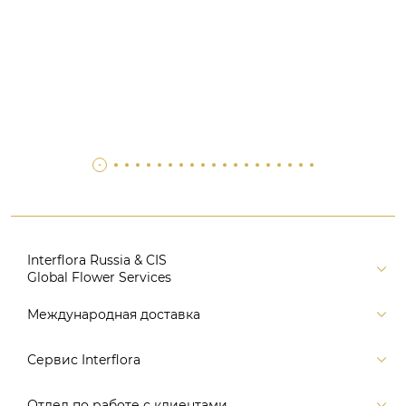
Interflora Russia & CIS
Global Flower Services
Версия для печати
Международная доставка
Контакты
Россия
Сервис Interflora
Поиск
Балтия и страны СНГ
Карта портала
Заказ и оплата
Отдел по работе с клиентами