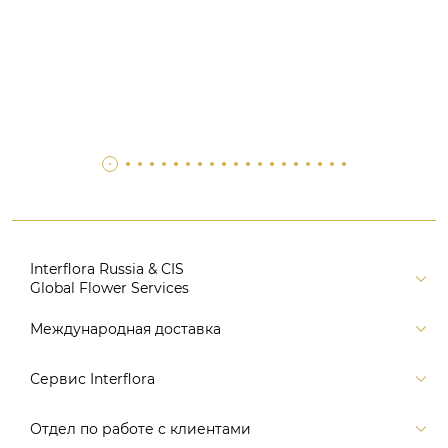
Interflora Russia & CIS
Global Flower Services
Версия для печати
Международная доставка
Контакты
Россия
Сервис Interflora
Поиск
Балтия и страны СНГ
Карта портала
Заказ и оплата
Отдел по работе с клиентами
Европа
Помощь