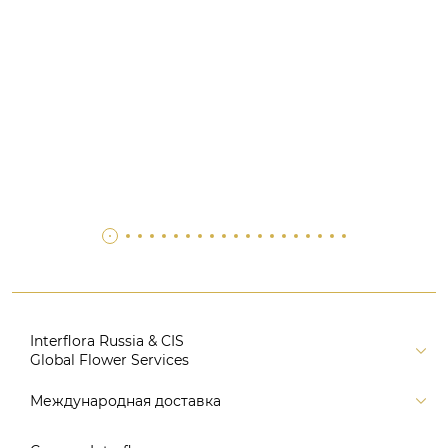
Interflora Russia & CIS
Global Flower Services
Версия для печати
Международная доставка
Контакты