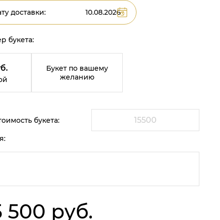
ту доставки:
р букета:
б.
Букет по вашему
желанию
ой
оимость букета:
я:
5 500 руб.