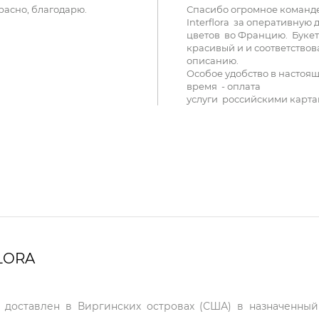
расно, благодарю.
Спасибо огромное команд
Interflora за оперативную 
цветов во Францию. Букет
красивый и и соответствов
описанию.
Особое удобство в настоя
время - оплата
услуги российскими карта
LORA
т доставлен в Виргинских островах (США) в назначенны