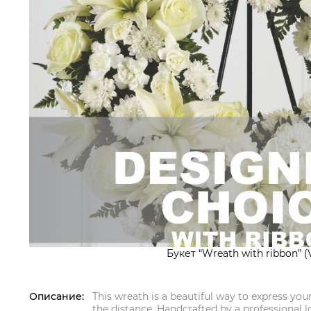
Букет “Wreath with ribbon” (V
Описание:
This wreath is a beautiful way to express you
the distance. Handcrafted by a professional loc