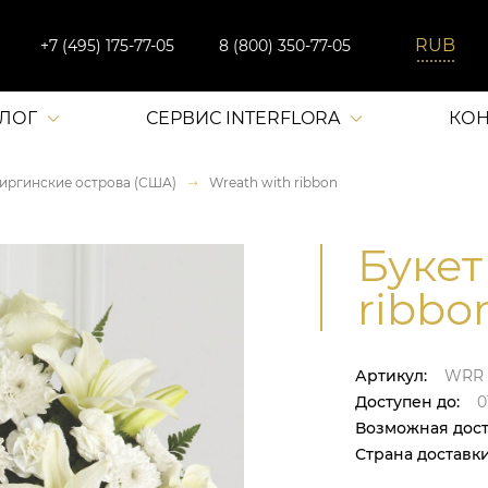
+7 (495) 175-77-05
8 (800) 350-77-05
АЛОГ
СЕРВИС INTERFLORA
КОН
иргинские острова (США)
Wreath with ribbon
Букет
ribbo
Артикул:
WRR
Доступен до:
0
Возможная дост
Страна доставки