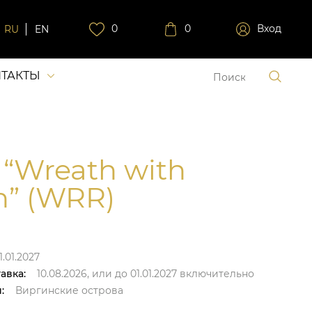
0
0
Вход
RU
EN
ТАКТЫ
 “Wreath with
n” (WRR)
1.01.2027
авка:
10.08.2026,
или до
01.01.2027
включительно
:
Виргинские острова