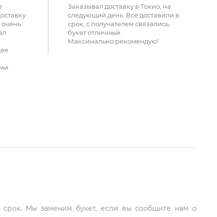
е
Заказывал доставку в Токио, на
доставку
следующий день. Всё доставили в
 очень
срок, с получателем связались,
ал
букет отличный.
Максимально рекомендую!
щее
ми.
й срок. Мы заменим букет, если вы сообщите нам о