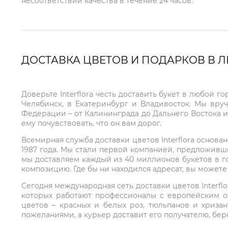
несоответствии качества в течение 24 часов.
ДОСТАВКА ЦВЕТОВ И ПОДАРКОВ В 
Доверьте Interflora честь доставить букет в любой 
Челябинск, в Екатеринбург и Владивосток. Мы вру
Федерации – от Калининграда до Дальнего Востока и
ему почувствовать, что он вам дорог.
Всемирная служба доставки цветов Interflora основа
1987 года. Мы стали первой компанией, предложивш
мы доставляем каждый из 40 миллионов букетов в г
композицию. Где бы ни находился адресат, вы может
Сегодня международная сеть доставки цветов Interflo
которых работают профессионалы с европейским о
цветов – красных и белых роз, тюльпанов и хриза
пожеланиями, а курьер доставит его получателю, бе