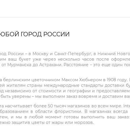
ЛЮБОЙ ГОРОД РОССИИ
город России – в Москву и Санкт-Петербург, в Нижний Нов
чим ваш букет уже через несколько часов после оформ
 от Мурманска до Астрахани. Расстояние – это еще один по
на берлинским цветочником Максом Хюбнером в 1908 году. В 
ей жителям страны международные стандарты доставки бук
од независимо от стоимости и географии и предоставляем
е быть уверены – мы выполним заказ вовремя и доставим в
ra насчитывает более 50 тысяч магазинов во всем мире. Inte
бразованием в области флористики. В магазинах всегда
нтем, и мы в любой момент готовы выполнить ваш заказ
режно защитив цветы от жары или морозов.