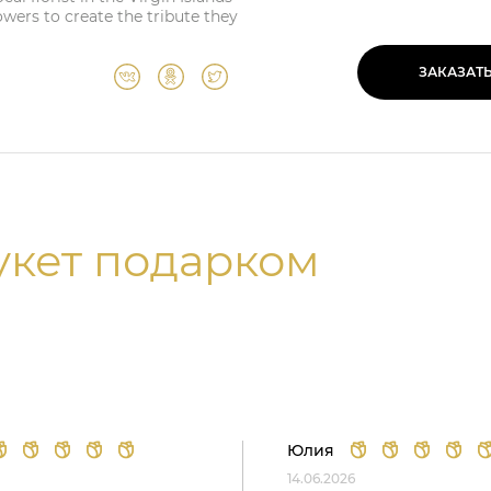
lowers to create the tribute they
ЗАКАЗАТ
укет подарком
Юлия
14.06.2026