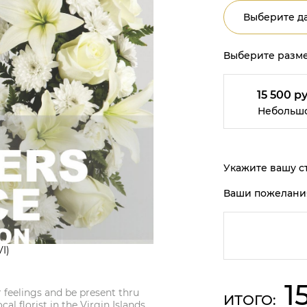
Выберите да
Выберите разме
15 500 ру
Небольш
Укажите вашу ст
Ваши пожелани
I)
1
r feelings and be present thru
ИТОГО:
al florist in the Virgin Islands