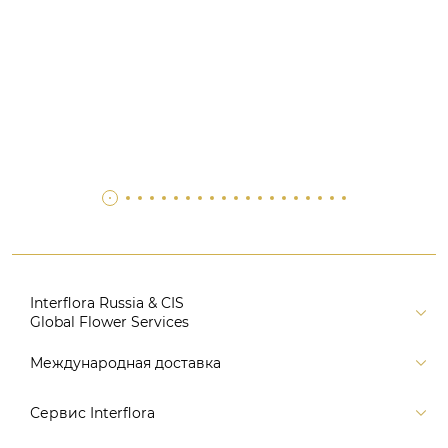
Interflora Russia & CIS
Global Flower Services
Версия для печати
Международная доставка
Контакты
Россия
Сервис Interflora
Поиск
Балтия и страны СНГ