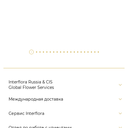
Interflora Russia & CIS
Global Flower Services
Версия для печати
Международная доставка
Контакты
Россия
Сервис Interflora
Поиск
Балтия и страны СНГ
Карта портала
Заказ и оплата
Отдел по работе с клиентами