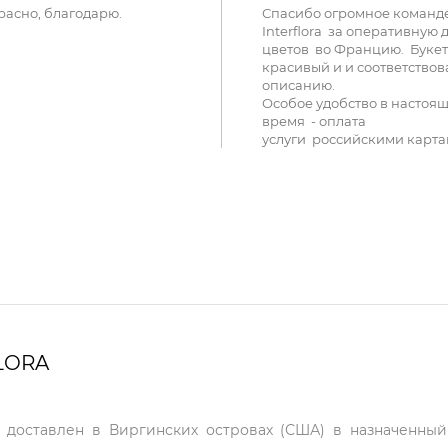
расно, благодарю.
Спасибо огромное команд
Interflora за оперативную 
цветов во Францию. Букет
красивый и и соответствов
описанию.
Особое удобство в настоя
время - оплата
услуги российскими карта
LORA
т доставлен в Виргинских островах (США) в назначенны