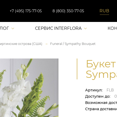
+7 (495) 175-77-05
8 (800) 350-77-05
АЛОГ
СЕРВИС INTERFLORA
КОН
иргинские острова (США)
Funeral / Sympathy Bouquet
Букет 
Sympa
Артикул:
FLB
Доступен до:
0
Возможная дост
Страна доставки