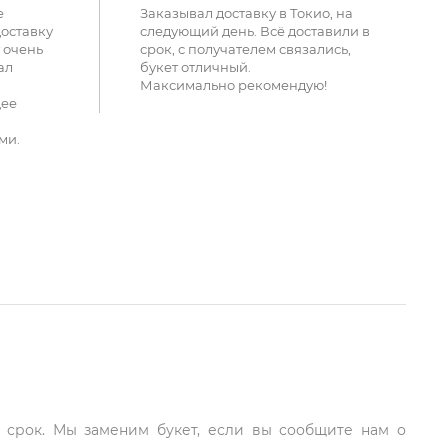
е
Заказывал доставку в Токио, на
доставку
следующий день. Всё доставили в
 очень
срок, с получателем связались,
ал
букет отличный.
Максимально рекомендую!
щее
ми.
й срок. Мы заменим букет, если вы сообщите нам о