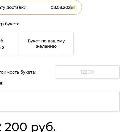
ту доставки:
р букета:
б.
Букет по вашему
желанию
ой
оимость букета:
я:
2 200 руб.