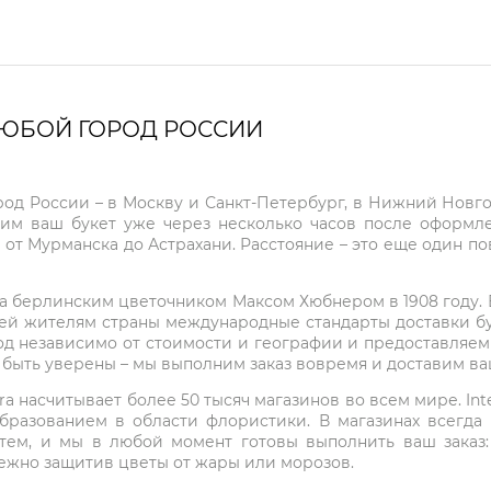
ЛЮБОЙ ГОРОД РОССИИ
город России – в Москву и Санкт-Петербург, в Нижний Нов
чим ваш букет уже через несколько часов после оформ
 от Мурманска до Астрахани. Расстояние – это еще один по
на берлинским цветочником Максом Хюбнером в 1908 году. В 
ей жителям страны международные стандарты доставки бук
од независимо от стоимости и географии и предоставляем
е быть уверены – мы выполним заказ вовремя и доставим в
ra насчитывает более 50 тысяч магазинов во всем мире. Inte
бразованием в области флористики. В магазинах всегда
нтем, и мы в любой момент готовы выполнить ваш заказ
режно защитив цветы от жары или морозов.