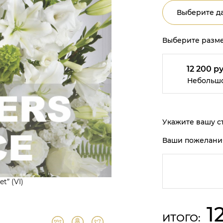
Выберите да
Выберите разме
12 200 ру
Небольш
Укажите вашу ст
Ваши пожелани
t” (VI)
1
ИТОГО: