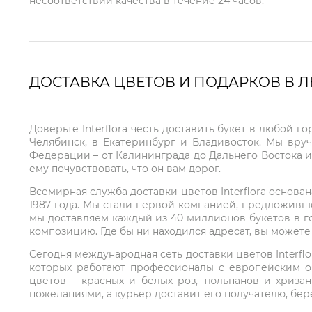
несоответствии качества в течение 24 часов.
ДОСТАВКА ЦВЕТОВ И ПОДАРКОВ В 
Доверьте Interflora честь доставить букет в любой 
Челябинск, в Екатеринбург и Владивосток. Мы вру
Федерации – от Калининграда до Дальнего Востока и
ему почувствовать, что он вам дорог.
Всемирная служба доставки цветов Interflora основа
1987 года. Мы стали первой компанией, предложивш
мы доставляем каждый из 40 миллионов букетов в г
композицию. Где бы ни находился адресат, вы может
Сегодня международная сеть доставки цветов Interflo
которых работают профессионалы с европейским о
цветов – красных и белых роз, тюльпанов и хриза
пожеланиями, а курьер доставит его получателю, бе