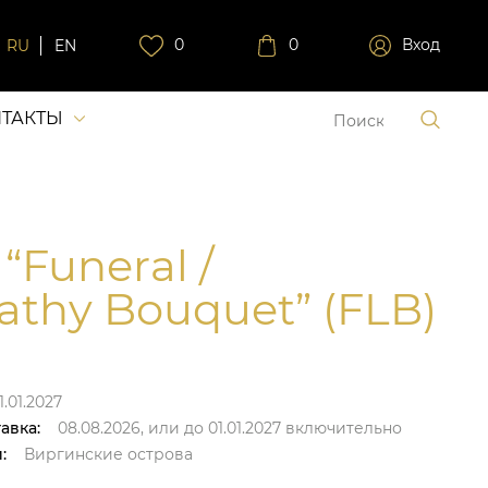
0
0
Вход
RU
EN
ТАКТЫ
“Funeral /
thy Bouquet” (FLB)
1.01.2027
авка:
08.08.2026,
или до
01.01.2027
включительно
:
Виргинские острова