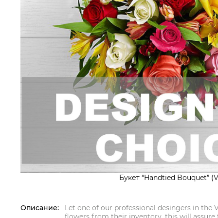
Букет “Handtied Bouquet” (V
Описание:
Let one of our professional desingers in the V
flowers from their inventory, this will assure