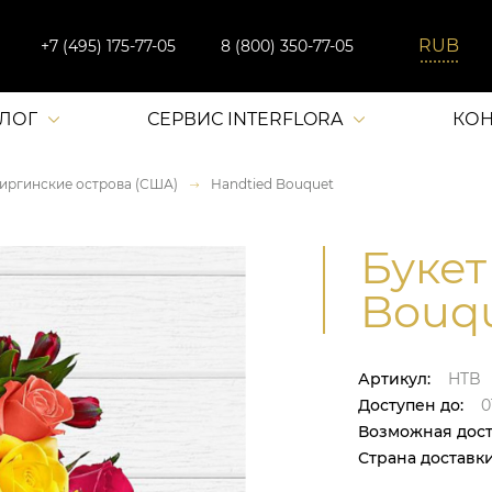
+7 (495) 175-77-05
8 (800) 350-77-05
АЛОГ
СЕРВИС INTERFLORA
КОН
иргинские острова (США)
Handtied Bouquet
Букет
Bouqu
Артикул:
HTB
Доступен до:
0
Возможная дост
Страна доставки