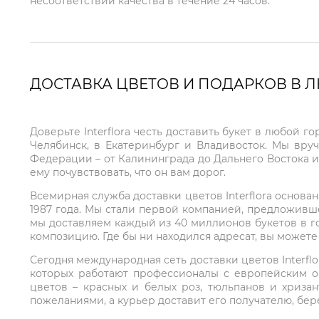
несоответствии качества в течение 24 часов.
ДОСТАВКА ЦВЕТОВ И ПОДАРКОВ В 
Доверьте Interflora честь доставить букет в любой 
Челябинск, в Екатеринбург и Владивосток. Мы вру
Федерации – от Калининграда до Дальнего Востока и
ему почувствовать, что он вам дорог.
Всемирная служба доставки цветов Interflora основа
1987 года. Мы стали первой компанией, предложивш
мы доставляем каждый из 40 миллионов букетов в г
композицию. Где бы ни находился адресат, вы может
Сегодня международная сеть доставки цветов Interflo
которых работают профессионалы с европейским о
цветов – красных и белых роз, тюльпанов и хриза
пожеланиями, а курьер доставит его получателю, бе