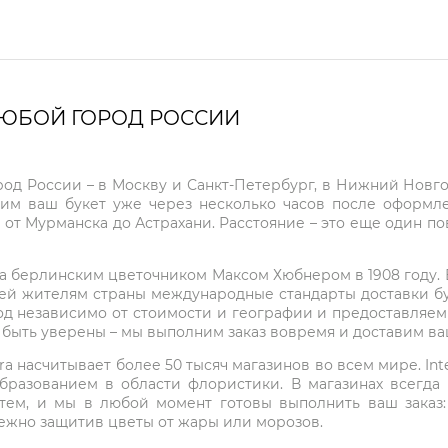
ЛЮБОЙ ГОРОД РОССИИ
город России – в Москву и Санкт-Петербург, в Нижний Нов
чим ваш букет уже через несколько часов после оформ
 от Мурманска до Астрахани. Расстояние – это еще один по
на берлинским цветочником Максом Хюбнером в 1908 году. В 
ей жителям страны международные стандарты доставки бук
од независимо от стоимости и географии и предоставляем
е быть уверены – мы выполним заказ вовремя и доставим в
ra насчитывает более 50 тысяч магазинов во всем мире. Inte
бразованием в области флористики. В магазинах всегда
нтем, и мы в любой момент готовы выполнить ваш заказ
режно защитив цветы от жары или морозов.