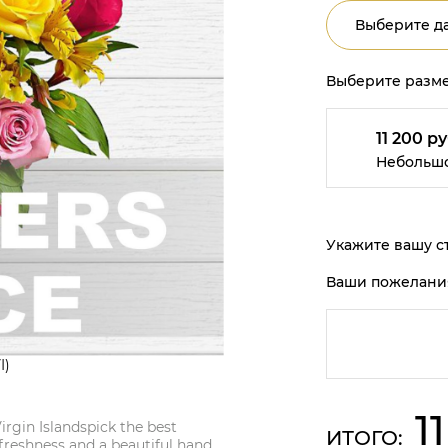
Выберите да
Выберите разме
11 200 ру
Небольш
Укажите вашу ст
Ваши пожелани
I)
1
irgin Islandspick the best
ИТОГО:
 freshness and a beautiful hand