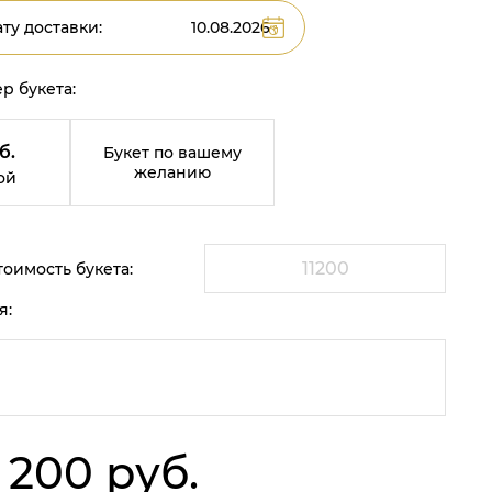
ту доставки:
р букета:
б.
Букет по вашему
желанию
ой
оимость букета:
я:
1 200 руб.