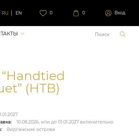
0
0
Вход
RU
EN
ТАКТЫ
 “Handtied
et” (HTB)
1.01.2027
авка:
10.08.2026,
или до
01.01.2027
включительно
:
Виргинские острова