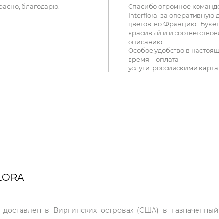
расно, благодарю.
Спасибо огромное команд
Interflora за оперативную 
цветов во Францию. Букет
красивый и и соответствов
описанию.
Особое удобство в настоя
время - оплата
услуги российскими карта
LORA
т доставлен в Виргинских островах (США) в назначенны