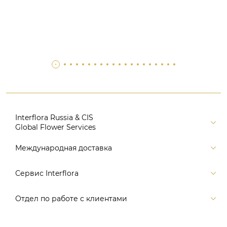
Interflora Russia & CIS
Global Flower Services
Версия для печати
Международная доставка
Контакты
Россия
Сервис Interflora
Поиск
Балтия и страны СНГ
Карта портала
Заказ и оплата
Отдел по работе с клиентами
Европа
Помощь
Доставка
Америка
Связаться с нами, заказать звонок