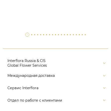
Interflora Russia & CIS
Global Flower Services
Версия для печати
Международная доставка
Контакты
Россия
Сервис Interflora
Поиск
Балтия и страны СНГ
Карта портала
Заказ и оплата
Отдел по работе с клиентами
Европа
Помощь
Доставка
Америка