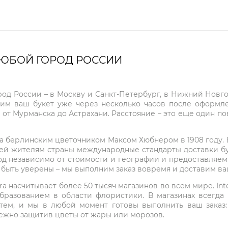
ЛЮБОЙ ГОРОД РОССИИ
город России – в Москву и Санкт-Петербург, в Нижний Нов
чим ваш букет уже через несколько часов после оформ
 от Мурманска до Астрахани. Расстояние – это еще один по
на берлинским цветочником Максом Хюбнером в 1908 году. В 
ей жителям страны международные стандарты доставки бук
од независимо от стоимости и географии и предоставляем
е быть уверены – мы выполним заказ вовремя и доставим в
ra насчитывает более 50 тысяч магазинов во всем мире. Inte
бразованием в области флористики. В магазинах всегда
нтем, и мы в любой момент готовы выполнить ваш заказ
режно защитив цветы от жары или морозов.