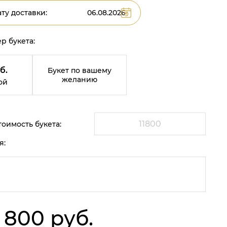
ту доставки:
р букета:
б.
Букет по вашему
желанию
ой
оимость букета:
я:
1 800 руб.