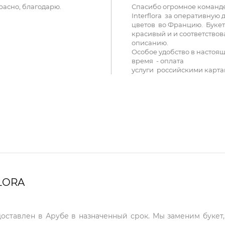
расно, благодарю.
Спасибо огромное команд
Interflora за оперативную 
цветов во Францию. Букет
красивый и и соответствов
описанию.
Особое удобство в настоя
время - оплата
услуги российскими карта
LORA
доставлен в Арубе в назначенный срок. Мы заменим букет