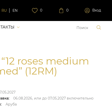
0
0
Вход
RU
EN
ТАКТЫ
 “12 roses medium
ed” (12RM)
7.05.2027
авка:
06.08.2026,
или до
07.05.2027
включительно
:
Аруба