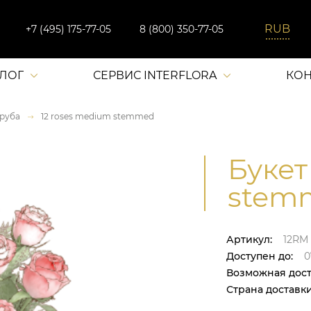
+7 (495) 175-77-05
8 (800) 350-77-05
АЛОГ
СЕРВИС INTERFLORA
КОН
руба
12 roses medium stemmed
Букет
stemm
Артикул:
12RM
Доступен до:
0
Возможная дост
Страна доставки