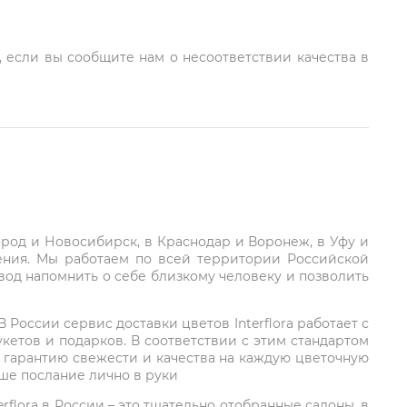
, если вы сообщите нам о несоответствии качества в
город и Новосибирск, в Краснодар и Воронеж, в Уфу и
ления. Мы работаем по всей территории Российской
вод напомнить о себе близкому человеку и позволить
России сервис доставки цветов Interflora работает с
етов и подарков. В соответствии с этим стандартом
 гарантию свежести и качества на каждую цветочную
аше послание лично в руки
rflora в России – это тщательно отобранные салоны, в