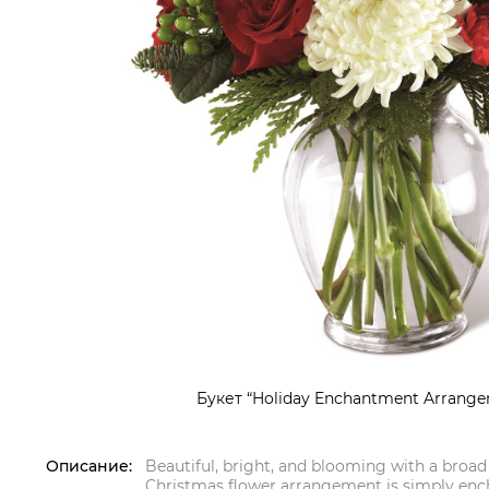
Букет “Holiday Enchantment Arrange
Описание:
Beautiful, bright, and blooming with a broad
Christmas flower arrangement is simply enc