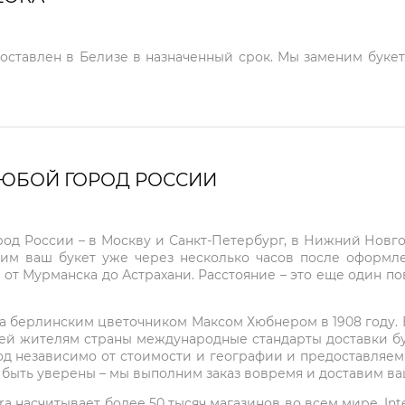
доставлен в Белизе в назначенный срок. Мы заменим букет
ЛЮБОЙ ГОРОД РОССИИ
город России – в Москву и Санкт-Петербург, в Нижний Нов
чим ваш букет уже через несколько часов после оформ
 от Мурманска до Астрахани. Расстояние – это еще один по
на берлинским цветочником Максом Хюбнером в 1908 году. В 
ей жителям страны международные стандарты доставки бук
од независимо от стоимости и географии и предоставляем
е быть уверены – мы выполним заказ вовремя и доставим в
ra насчитывает более 50 тысяч магазинов во всем мире. Inte