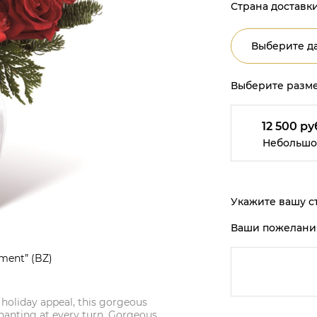
Страна доставки
Выберите да
Выберите разме
12 500 ру
Небольшо
Укажите вашу ст
Ваши пожелани
ment” (BZ)
 holiday appeal, this gorgeous
hanting at every turn. Gorgeous