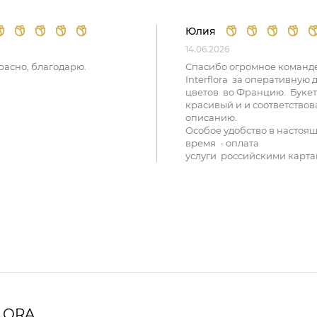
Юлия
14.06.2026
расно, благодарю.
Спасибо огромное команд
Interflora за оперативную 
цветов во Францию. Букет
красивый и и соответствов
описанию.
Особое удобство в настоя
время - оплата
услуги российскими карта
LORA