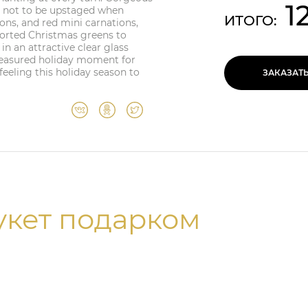
1
 not to be upstaged when
ИТОГО:
ons, and red mini carnations,
sorted Christmas greens to
in an attractive clear glass
 treasured holiday moment for
eeling this holiday season to
ЗАКАЗАТ
укет подарком