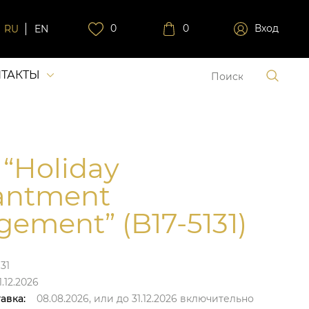
0
0
Вход
RU
EN
ТАКТЫ
 “Holiday
antment
gement” (B17-5131)
131
.12.2026
авка:
08.08.2026,
или до
31.12.2026
включительно