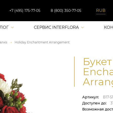
+7 (495) 175-77-05
8 (800) 350-77-05
АЛОГ
СЕРВИС INTERFLORA
КОН
елиз
Holiday Enchantment Arrangement
Букет
Ench
Arran
Артикул:
B17-5
Доступен до:
31
Возможная дост