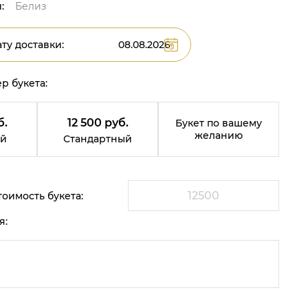
:
Белиз
ту доставки:
р букета:
б.
12 500 руб.
Букет по вашему
желанию
й
Стандартный
оимость букета:
я: