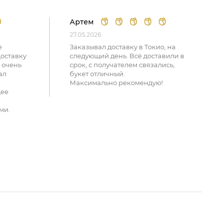
Артем
27.05.2026
е
Заказывал доставку в Токио, на
доставку
следующий день. Всё доставили в
 очень
срок, с получателем связались,
ал
букет отличный.
Максимально рекомендую!
щее
ми.