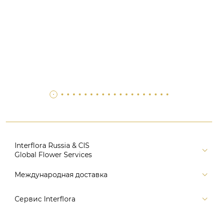
Interflora Russia & CIS
Global Flower Services
Версия для печати
Международная доставка
Контакты
Россия
Сервис Interflora
Поиск
Балтия и страны СНГ
Карта портала