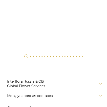
Interflora Russia & CIS
Global Flower Services
Версия для печати
Международная доставка
Контакты