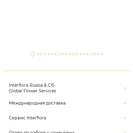
Interflora Russia & CIS
Global Flower Services
Версия для печати
Международная доставка
Контакты
Россия
Сервис Interflora
Поиск
Балтия и страны СНГ
Карта портала
Заказ и оплата
Отдел по работе с клиентами