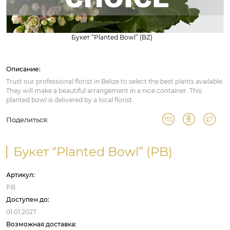
Букет “Planted Bowl” (BZ)
Описание:
Trust our professional florist in Belize to select the best plants available.
They will make a beautiful arrangement in a nice container. This
planted bowl is delivered by a local florist.
Поделиться:
Букет “Planted Bowl” (PB)
Артикул:
PB
Доступен до:
01.01.2027
Возможная доставка: