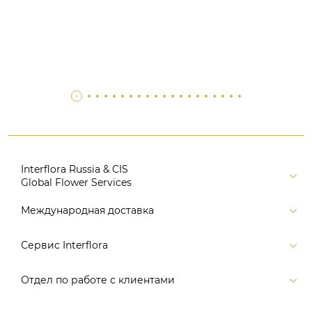
Interflora Russia & CIS
Global Flower Services
Версия для печати
Международная доставка
Контакты
Россия
Сервис Interflora
Поиск
Балтия и страны СНГ
Карта портала
Заказ и оплата
Отдел по работе с клиентами
Европа
Помощь
Доставка
Америка