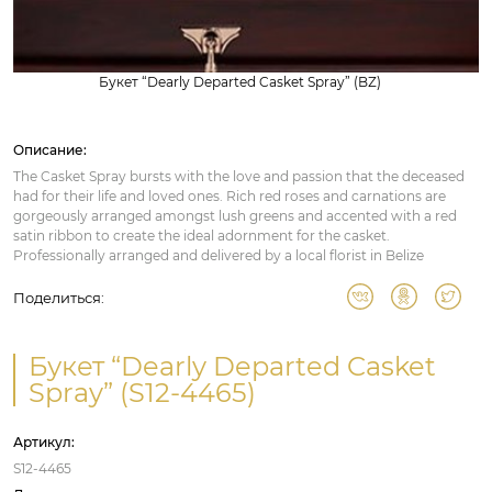
Букет “Dearly Departed Casket Spray” (BZ)
Описание:
The Casket Spray bursts with the love and passion that the deceased
had for their life and loved ones. Rich red roses and carnations are
gorgeously arranged amongst lush greens and accented with a red
satin ribbon to create the ideal adornment for the casket.
Professionally arranged and delivered by a local florist in Belize
Поделиться:
Букет “Dearly Departed Casket
Spray” (S12-4465)
Артикул:
S12-4465