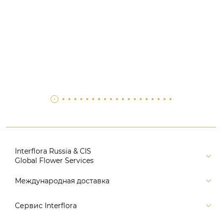
Interflora Russia & CIS
Global Flower Services
Версия для печати
Международная доставка
Контакты
Россия
Сервис Interflora
Поиск
Балтия и страны СНГ