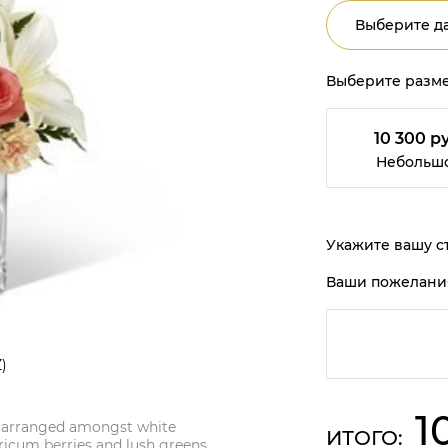
Выберите да
Выберите разме
10 300 ру
Небольш
Укажите вашу ст
Ваши пожелани
)
1
on arranged amongst white
ИТОГО:
ericum berries and lush greens.