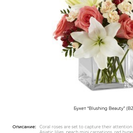
Букет “Blushing Beauty” (BZ
Описание:
Coral roses are set to capture their attenti
Asiatic lilies, peach mini carnations, red hyp