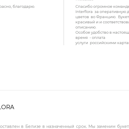
расно, благодарю.
Спасибо огромное команд
Interflora за оперативную 
цветов во Францию. Букет
красивый и и соответствов
описанию.
Особое удобство в настоя
время - оплата
услуги российскими карта
LORA
доставлен в Белизе в назначенный срок. Мы заменим букет