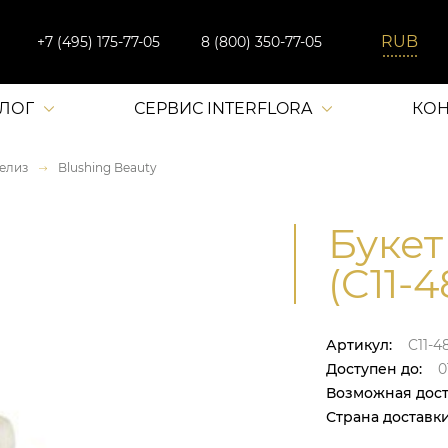
+7 (495) 175-77-05
8 (800) 350-77-05
АЛОГ
СЕРВИС INTERFLORA
КОН
елиз
Blushing Beauty
Букет
(C11-4
Артикул:
C11-4
Доступен до:
0
Возможная дост
Страна доставки