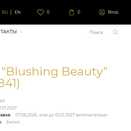
0
0
Вход
RU
EN
ТАКТЫ
 “Blushing Beauty”
841)
841
1.01.2027
авка:
07.08.2026,
или до
01.01.2027
включительно
:
Белиз