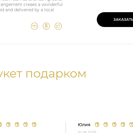
arrangement creaes a wonderful
d and delivered by a local
ЗАКАЗАТ
укет подарком
Юлия
14.06.2026