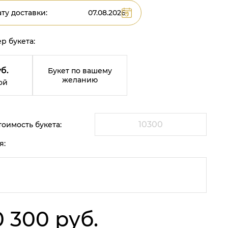
ту доставки:
р букета:
б.
Букет по вашему
желанию
ой
оимость букета:
я:
0 300 руб.