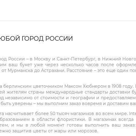
ЛЮБОЙ ГОРОД РОССИИ
город России – в Москву и Санкт-Петербург, в Нижний Нов
чим ваш букет уже через несколько часов после оформ
 от Мурманска до Астрахани. Расстояние – это еще один по
на берлинским цветочником Максом Хюбнером в 1908 году. В 
ей жителям страны международные стандарты доставки бук
од независимо от стоимости и географии и предоставляем
е быть уверены – мы выполним заказ вовремя и доставим в
ra насчитывает более 50 тысяч магазинов во всем мире. Inte
бразованием в области флористики. В магазинах всегда
нтем, и мы в любой момент готовы выполнить ваш заказ
режно защитив цветы от жары или морозов.