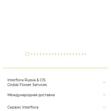
Interflora Russia & CIS
Global Flower Services
Версия для печати
Международная доставка
Контакты
Россия
Сервис Interflora
Поиск